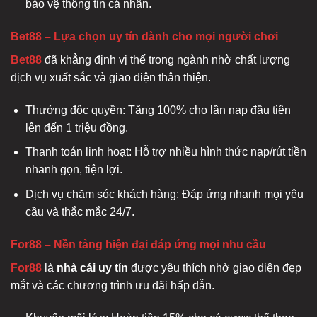
bảo vệ thông tin cá nhân.
Bet88 – Lựa chọn uy tín dành cho mọi người chơi
Bet88
đã khẳng định vị thế trong ngành nhờ chất lượng
dịch vụ xuất sắc và giao diện thân thiện.
Thưởng độc quyền: Tặng 100% cho lần nạp đầu tiên
lên đến 1 triệu đồng.
Thanh toán linh hoạt: Hỗ trợ nhiều hình thức nạp/rút tiền
nhanh gọn, tiện lợi.
Dịch vụ chăm sóc khách hàng: Đáp ứng nhanh mọi yêu
cầu và thắc mắc 24/7.
For88 – Nền tảng hiện đại đáp ứng mọi nhu cầu
For88
là
nhà cái uy tín
được yêu thích nhờ giao diện đẹp
mắt và các chương trình ưu đãi hấp dẫn.