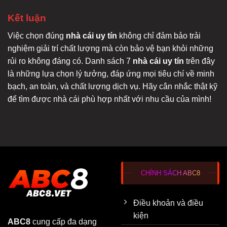
Kết luận
Việc chọn đúng
nhà cái uy tín
không chỉ đảm bảo trải
nghiệm giải trí chất lượng mà còn bảo vệ bạn khỏi những
rủi ro không đáng có. Danh sách 7
nhà cái uy tín
trên đây
là những lựa chọn lý tưởng, đáp ứng mọi tiêu chí về minh
bạch, an toàn, và chất lượng dịch vụ. Hãy cân nhắc thật kỹ
để tìm được nhà cái phù hợp nhất với nhu cầu của mình!
CHÍNH SÁCH ABC8
Điều khoản và điều
kiện
ABC8
cung cấp đa dạng