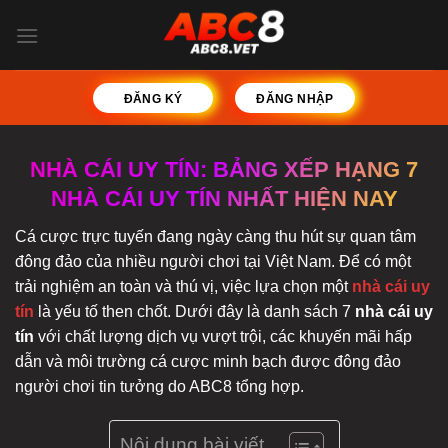
Chuyển
đến
nội
dung
ĐĂNG KÝ
ĐĂNG NHẬP
NHÀ CÁI UY TÍN: BẢNG XẾP HẠNG 7
NHÀ CÁI UY TÍN NHẤT HIỆN NAY
Cá cược trực tuyến đang ngày càng thu hút sự quan tâm
đông đảo của nhiều người chơi tại Việt Nam. Để có một
trải nghiệm an toàn và thú vị, việc lựa chọn một
nhà cái uy
tín
là yếu tố then chốt. Dưới đây là danh sách 7
nhà cái uy
tín
với chất lượng dịch vụ vượt trội, các khuyến mãi hấp
dẫn và môi trường cá cược minh bạch được đông đảo
người chơi tin tưởng do ABC8 tổng hợp.
Nội dung bài viết