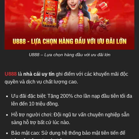
U888 – Lựa chọn hàng đầu với ưu đãi lớn
U888
là
nhà cái uy tín
ghi điểm với các khuyến mãi độc
quyền và dịch vụ chất lượng cao.
Ưu đãi đặc biệt: Tặng 200% cho lần nạp đầu tiên tối đa
lên đến 10 triệu đồng.
Hỗ trợ người chơi: Đội ngũ tư vấn chuyên nghiệp sẵn
sàng hỗ trợ bất cứ lúc nào.
Bảo mật cao: Sử dụng hệ thống bảo mật tiên tiến để