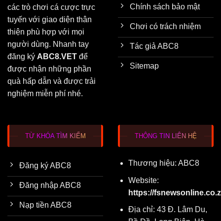
Chính sách bảo mật
các trò chơi cá cược trực
tuyến với giao diện thân
Chơi có trách nhiệm
thiện phù hợp với mọi
người dùng. Nhanh tay
Tác giả ABC8
đăng ký
ABC8.VET
để
Sitemap
được nhận những phần
quà hấp dẫn và được trải
nghiệm miễn phí nhé.
TỪ KHÓA TÌM KIẾM
THÔNG TIN LIÊN HỆ
Thương hiệu: ABC8
Đăng ký ABC8
Website:
Đăng nhập ABC8
https://fsnewsonline.co.z
Nạp tiền ABC8
Địa chỉ: 43 Đ. Lâm Du,