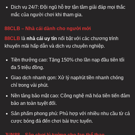
Dịch vụ 24/7: Đội ngũ hỗ trợ tận tâm giải đáp mọi thắc
mắc của người chơi khi tham gia.
88CLB – Nhà cái dành cho người mới
88CLB
là
nhà cái uy tín
nổi bật với các chương trình
khuyến mãi hấp dẫn và dịch vụ chuyên nghiệp.
Tiền thưởng cao: Tặng 150% cho lần nạp đầu tiên tối
đa 5 triệu đồng.
Giao dịch nhanh gọn: Xử lý nạp/rút tiền nhanh chóng
chỉ trong vài phút.
Nền tảng bảo mật cao: Công nghệ mã hóa tiên tiến đảm
bảo an toàn tuyệt đối.
Sản phẩm phong phú: Phù hợp với nhiều nhu cầu từ cá
cược bóng đá đến chơi bài trực tuyến.
JUN88 – Sân chơi lý tưởng cho fan thể thao