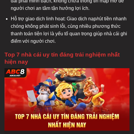
đãi phải minh bạch, không chứa thông tin mập mờ để
người chơi an tâm tận hưởng lợi ích.
Hỗ trợ giao dịch linh hoạt: Giao dịch nạp/rút tiền nhanh
chóng không phát sinh lỗi, cùng nhiều phương thức
thanh toán tiện lợi là yếu tố quan trọng giúp nhà cái ghi
điểm với người chơi.
Top 7 nhà cái uy tín đáng trải nghiệm nhất
hiện nay