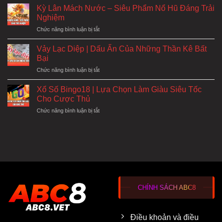
Đánh
Chuẩn
Kỳ Lân Mách Nước – Siêu Phẩm Nổ Hũ Đáng Trải
Xiên
Một
Nghiệm
Bóng
Chuyên
ở
Chức năng bình luận bị tắt
Đá
Gia
Kỳ
Đúng
Lân
Chuẩn
Vảy Lạc Diệp | Dấu Ấn Của Những Thần Kê Bất
Mách
Dành
Bại
Nước
Cho
ở
Chức năng bình luận bị tắt
–
Tân
Vảy
Siêu
Binh
Lạc
Phẩm
Xổ Số Bingo18 | Lựa Chọn Làm Giàu Siêu Tốc
Diệp
Nổ
Cho Cược Thủ
|
Hũ
ở
Chức năng bình luận bị tắt
Dấu
Đáng
Xổ
Ấn
Trải
Số
Của
Nghiệm
Bingo18
Những
|
Thần
Lựa
Kê
Chọn
Bất
Làm
Bại
Giàu
Siêu
CHÍNH SÁCH ABC8
Tốc
Cho
Cược
Điều khoản và điều
Thủ