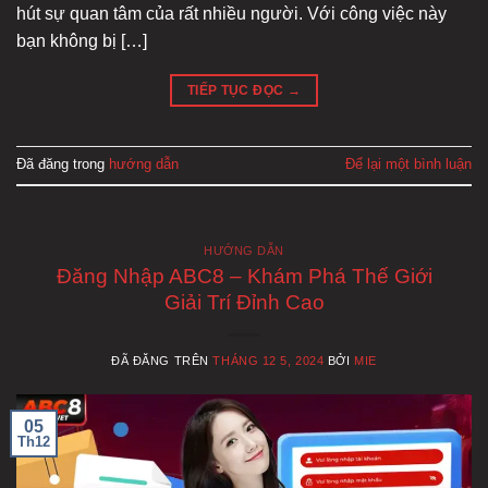
hút sự quan tâm của rất nhiều người. Với công việc này
bạn không bị […]
TIẾP TỤC ĐỌC
→
Đã đăng trong
hướng dẫn
Để lại một bình luận
HƯỚNG DẪN
Đăng Nhập ABC8 – Khám Phá Thế Giới
Giải Trí Đỉnh Cao
ĐÃ ĐĂNG TRÊN
THÁNG 12 5, 2024
BỞI
MIE
05
Th12