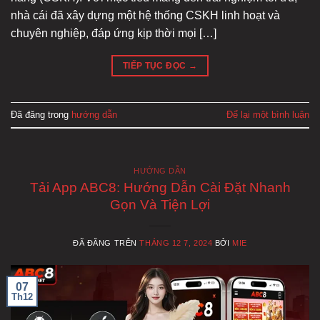
nhà cái đã xây dựng một hệ thống CSKH linh hoạt và
chuyên nghiệp, đáp ứng kịp thời mọi […]
TIẾP TỤC ĐỌC
→
Đã đăng trong
hướng dẫn
Để lại một bình luận
HƯỚNG DẪN
Tải App ABC8: Hướng Dẫn Cài Đặt Nhanh
Gọn Và Tiện Lợi
ĐÃ ĐĂNG TRÊN
THÁNG 12 7, 2024
BỞI
MIE
07
Th12