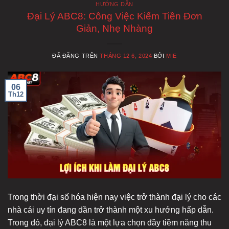
HƯỚNG DẪN
Đại Lý ABC8: Công Việc Kiếm Tiền Đơn
Giản, Nhẹ Nhàng
ĐÃ ĐĂNG TRÊN
THÁNG 12 6, 2024
BỞI
MIE
06
Th12
Trong thời đại số hóa hiện nay việc trở thành đại lý cho các
nhà cái uy tín đang dần trở thành một xu hướng hấp dẫn.
Trong đó, đại lý ABC8 là một lựa chọn đầy tiềm năng thu