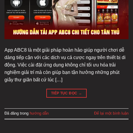
App ABC8 là một giải pháp hoàn hảo giúp người chơi dễ
dàng tiếp cận với các dịch vụ cá cược ngay trên thiết bị di
động. Việc cài đặt ứng dụng không chỉ tối ưu hóa trải
nghiệm giải trí mà còn giúp bạn tận hưởng những phút
giây thư giãn bất cứ lúc […]
TIẾP TỤC ĐỌC
→
Đã đăng trong
hướng dẫn
Để lại một bình luận