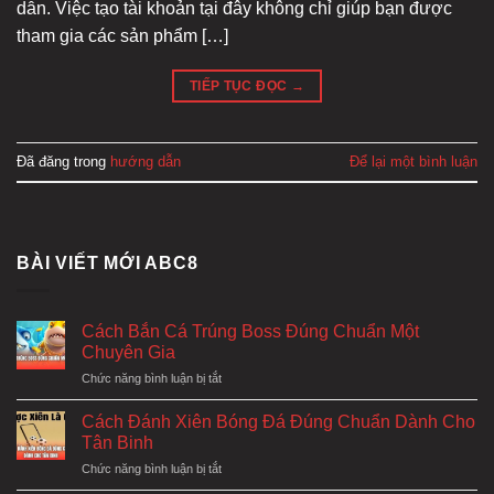
dẫn. Việc tạo tài khoản tại đây không chỉ giúp bạn được
tham gia các sản phẩm […]
TIẾP TỤC ĐỌC
→
Đã đăng trong
hướng dẫn
Để lại một bình luận
BÀI VIẾT MỚI ABC8
Cách Bắn Cá Trúng Boss Đúng Chuẩn Một
Chuyên Gia
ở
Chức năng bình luận bị tắt
Cách
Bắn
Cách Đánh Xiên Bóng Đá Đúng Chuẩn Dành Cho
Cá
Tân Binh
Trúng
ở
Chức năng bình luận bị tắt
Boss
Cách
Đúng