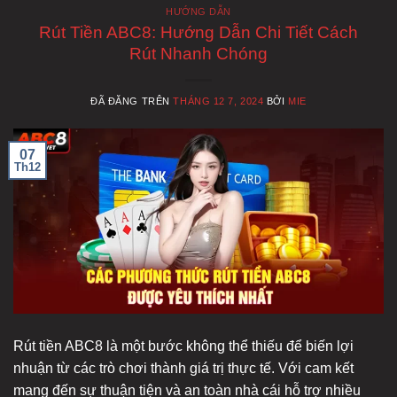
HƯỚNG DẪN
Rút Tiền ABC8: Hướng Dẫn Chi Tiết Cách
Rút Nhanh Chóng
ĐÃ ĐĂNG TRÊN
THÁNG 12 7, 2024
BỞI
MIE
07
Th12
Rút tiền ABC8 là một bước không thể thiếu để biến lợi
nhuận từ các trò chơi thành giá trị thực tế. Với cam kết
mang đến sự thuận tiện và an toàn nhà cái hỗ trợ nhiều