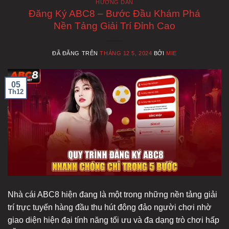
HƯỚNG DẪN
Đăng Ký ABC8 – Bước Đầu Khám Phá
Nền Tảng Giải Trí Đỉnh Cao
ĐÃ ĐĂNG TRÊN
THÁNG 12 5, 2024
BỞI
MIE
05
Th12
Nhà cái ABC8 hiện đang là một trong những nền tảng giải
trí trực tuyến hàng đầu thu hút đông đảo người chơi nhờ
giao diện hiện đại tính năng tối ưu và đa dạng trò chơi hấp