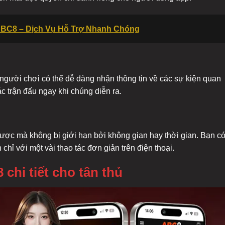
BC8 – Dịch Vụ Hỗ Trợ Nhanh Chóng
người chơi có thể dễ dàng nhận thông tin về các sự kiện quan
c trận đấu ngay khi chúng diễn ra.
 cược mà không bị giới hạn bởi không gian hay thời gian. Bạn c
 chỉ với một vài thao tác đơn giản trên điện thoại.
chi tiết cho tân thủ