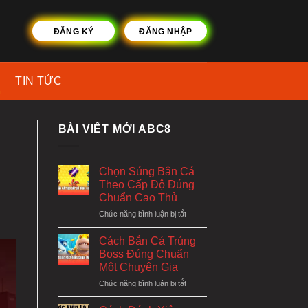
ĐĂNG KÝ
ĐĂNG NHẬP
N
TIN TỨC
BÀI VIẾT MỚI ABC8
Chọn Súng Bắn Cá
Theo Cấp Độ Đúng
Chuẩn Cao Thủ
ở
Chức năng bình luận bị tắt
Chọn
Súng
Cách Bắn Cá Trúng
Bắn
Boss Đúng Chuẩn
Cá
Một Chuyên Gia
Theo
ở
Chức năng bình luận bị tắt
Cấp
Cách
Độ
Bắn
Đúng