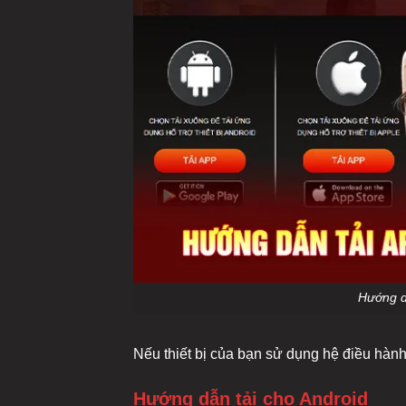
Hướng dẫ
Nếu thiết bị của bạn sử dụng hệ điều hàn
Hướng dẫn tải cho Android