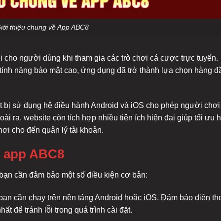
iới thiệu chung về App ABC8
 cho người dùng khi tham gia các trò chơi cá cược trực tuyến.
à tính năng bảo mật cao, ứng dụng đã trở thành lựa chọn hàng đ
ết bị sử dụng hệ điều hành Android và iOS cho phép người chơi
goài ra, website còn tích hợp nhiều tiện ích hiện đại giúp tối ưu 
hơi cho đến quản lý tài khoản.
ải app ABC8
ì bạn cần đảm bảo một số điều kiện cơ bản:
 bạn cần chạy trên nền tảng Android hoặc iOS. Đảm bảo điện th
 để tránh lỗi trong quá trình cài đặt.