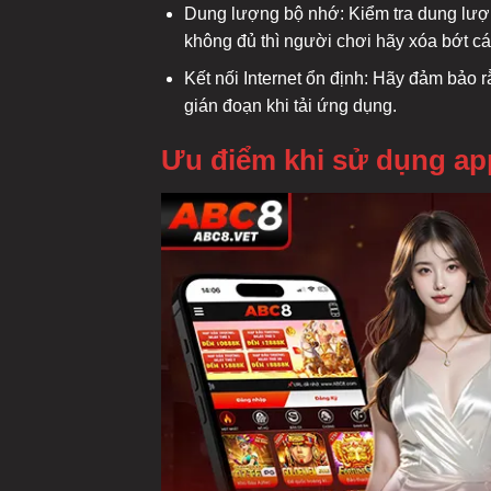
Dung lượng bộ nhớ: Kiểm tra dung lượng
không đủ thì người chơi hãy xóa bớt cá
Kết nối Internet ổn định: Hãy đảm bảo
gián đoạn khi tải ứng dụng.
Ưu điểm khi sử dụng a