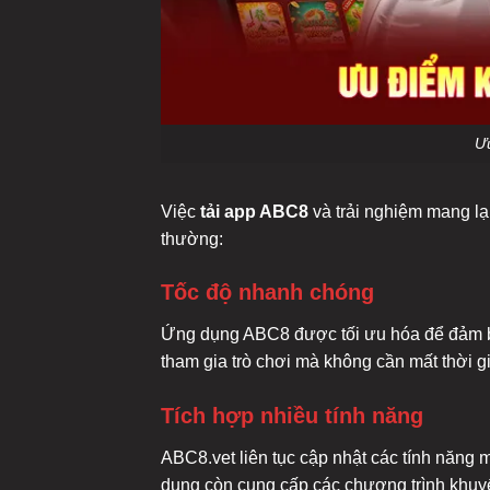
Ưu
Việc
tải app ABC8
và trải nghiệm
mang lại
thường:
Tốc độ nhanh chóng
Ứng dụng ABC8 được tối ưu hóa để đảm b
tham gia trò chơi mà không cần mất thời 
Tích hợp nhiều tính năng
ABC8.vet liên tục cập nhật các tính năng 
dụng còn cung cấp các chương trình khuy