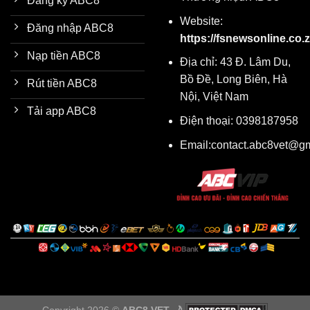
Đăng ký ABC8
Website:
Đăng nhập ABC8
https://fsnewsonline.co.z
Nạp tiền ABC8
Địa chỉ: 43 Đ. Lâm Du,
Bồ Đề, Long Biên, Hà
Rút tiền ABC8
Nội, Việt Nam
Tải app ABC8
Điện thoại: 0398187958
Email:
contact.abc8vet@g
Copyright 2026 ©
ABC8.VET 🌙