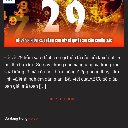
Đề về 29 hôm sau đánh con gì luôn là câu hỏi khiến nhiều
bet thủ trăn trở. Số này không chỉ mang ý nghĩa trong xác
suất trúng lô mà còn ẩn chứa thông điệp phong thủy, tâm
linh và kinh nghiệm dân gian. Bài viết của ABC8 sẽ giúp
bạn giải mã toàn […]
TIẾP TỤC ĐỌC
→
Đã đăng trong
xổ số