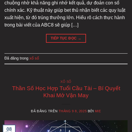
chuộng nhờ khả năng ghi nhớ kết quả, dự đoán con số
chính xác. Kỹ thuật này giúp bet thủ nhận biết các quy luật
xuất hiện, từ đó trúng thưởng lớn. Hiểu rõ cách thực hành
trong bài viết của ABC8 sẽ giúp […]
TIẾP TỤC ĐỌC
→
Đã đăng trong
xổ số
XỔ SỐ
Thần Số Học Hợp Tuổi Cầu Tài – Bí Quyết
Khai Mở Vận May
ĐÃ ĐĂNG TRÊN
THÁNG 9 8, 2025
BỞI
MIE
08