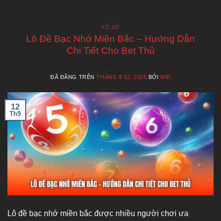
XỔ SỐ
Lô Đề Bạc Nhớ Miền Bắc – Hướng Dẫn
Chi Tiết Cho Bet Thủ
ĐÃ ĐĂNG TRÊN
THÁNG 9 12, 2025
BỞI
MIE
12
Th9
Lô đề bạc nhớ miền bắc được nhiều người chơi ưa