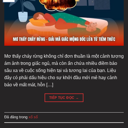
Mơ thấy cháy rừng không chỉ đơn thuần là một cảnh tượng
ám ảnh trong giấc ngủ, mà còn ẩn chứa nhiều điềm báo
sâu xa về cuộc sống hiện tại và tương lai của bạn. Liệu
đây có phải dấu hiệu cho sự khởi đầu mới mẻ hay cảnh
báo về mất mát, hỗn […]
TIẾP TỤC ĐỌC
→
Đã đăng trong
xổ số