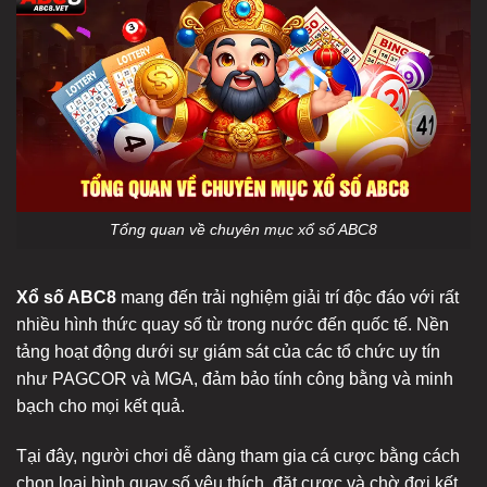
Tổng quan về chuyên mục xổ số ABC8
Xổ số ABC8
mang đến trải nghiệm giải trí độc đáo với rất
nhiều hình thức quay số từ trong nước đến quốc tế. Nền
tảng hoạt động dưới sự giám sát của các tổ chức uy tín
như PAGCOR và MGA, đảm bảo tính công bằng và minh
bạch cho mọi kết quả.
Tại đây, người chơi dễ dàng tham gia cá cược bằng cách
chọn loại hình quay số yêu thích, đặt cược và chờ đợi kết