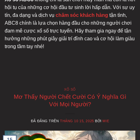
hội tụ của những cơ hội đầu tư sinh lời hấp dẫn. Với sự uy
tín, đa dạng và dịch vụ
chăm sóc khách hàng
tận tình,
ABC8 chính là lựa chọn hàng đầu cho những người chơi
đam mê cược xổ số trực tuyến. Hãy tham gia ngay để tận
hưởng những phút giây giải trí đỉnh cao và cơ hội làm giàu
trong tầm tay nhé!
XỔ SỐ
Mơ Thấy Người Chết Cười Có Ý Nghĩa Gì
Với Mọi Người?
ĐÃ ĐĂNG TRÊN
THÁNG 10 15, 2025
BỞI
MIE
15