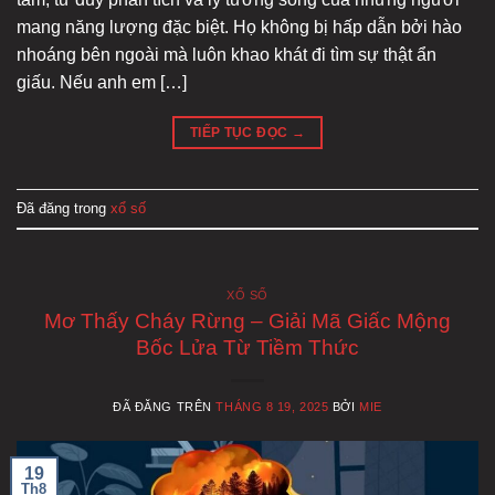
mang năng lượng đặc biệt. Họ không bị hấp dẫn bởi hào
nhoáng bên ngoài mà luôn khao khát đi tìm sự thật ẩn
giấu. Nếu anh em […]
TIẾP TỤC ĐỌC
→
Đã đăng trong
xổ số
XỔ SỐ
Mơ Thấy Cháy Rừng – Giải Mã Giấc Mộng
Bốc Lửa Từ Tiềm Thức
ĐÃ ĐĂNG TRÊN
THÁNG 8 19, 2025
BỞI
MIE
19
Th8