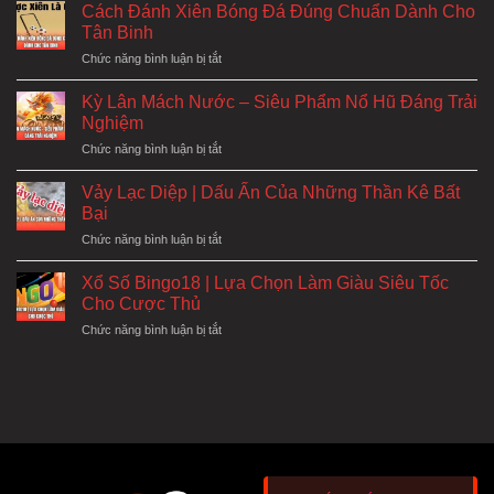
Bắn
Cách Đánh Xiên Bóng Đá Đúng Chuẩn Dành Cho
Cá
Tân Binh
Trúng
ở
Chức năng bình luận bị tắt
Boss
Cách
Đúng
Đánh
Chuẩn
Kỳ Lân Mách Nước – Siêu Phẩm Nổ Hũ Đáng Trải
Xiên
Một
Nghiệm
Bóng
Chuyên
ở
Chức năng bình luận bị tắt
Đá
Gia
Kỳ
Đúng
Lân
Chuẩn
Vảy Lạc Diệp | Dấu Ấn Của Những Thần Kê Bất
Mách
Dành
Bại
Nước
Cho
ở
Chức năng bình luận bị tắt
–
Tân
Vảy
Siêu
Binh
Lạc
Phẩm
Xổ Số Bingo18 | Lựa Chọn Làm Giàu Siêu Tốc
Diệp
Nổ
Cho Cược Thủ
|
Hũ
ở
Chức năng bình luận bị tắt
Dấu
Đáng
Xổ
Ấn
Trải
Số
Của
Nghiệm
Bingo18
Những
|
Thần
Lựa
Kê
Chọn
Bất
Làm
Bại
Giàu