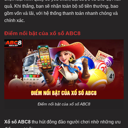
quả. Khi thắng, bạn sẽ nhận toàn bộ số tiền thưởng, bao
gồm vốn và lãi, với hệ thống thanh toán nhanh chóng và
chính xác.
Điểm nổi bật của xổ số ABC8
Điểm nổi bật của xổ số ABC8
Xổ số ABC8
thu hút đông đảo người chơi nhờ những ưu