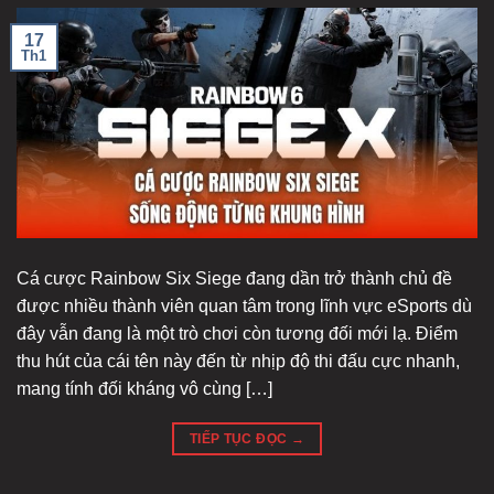
17
Th1
Cá cược Rainbow Six Siege đang dần trở thành chủ đề
được nhiều thành viên quan tâm trong lĩnh vực eSports dù
đây vẫn đang là một trò chơi còn tương đối mới lạ. Điểm
thu hút của cái tên này đến từ nhịp độ thi đấu cực nhanh,
mang tính đối kháng vô cùng […]
TIẾP TỤC ĐỌC
→