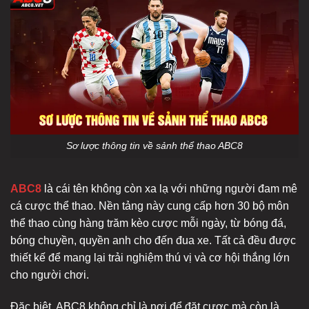
Sơ lược thông tin về sảnh thể thao ABC8
ABC8
là cái tên không còn xa lạ với những người đam mê
cá cược thể thao. Nền tảng này cung cấp hơn 30 bộ môn
thể thao cùng hàng trăm kèo cược mỗi ngày, từ bóng đá,
bóng chuyền, quyền anh cho đến đua xe. Tất cả đều được
thiết kế để mang lại trải nghiệm thú vị và cơ hội thắng lớn
cho người chơi.
Đặc biệt, ABC8 không chỉ là nơi để đặt cược mà còn là