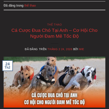
Đã đăng trong
thể thao
THỂ THAO
Cá Cược Đua Chó Tại Anh – Cơ Hội Cho
Người Đam Mê Tốc Độ
ĐÃ ĐĂNG TRÊN
THÁNG 2 24, 2026
BỞI
MIE
24
Th2