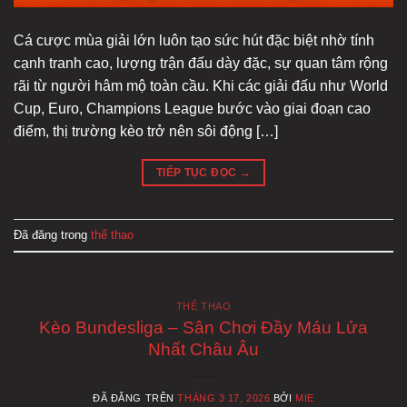
Cá cược mùa giải lớn luôn tạo sức hút đặc biệt nhờ tính
cạnh tranh cao, lượng trận đấu dày đặc, sự quan tâm rộng
rãi từ người hâm mộ toàn cầu. Khi các giải đấu như World
Cup, Euro, Champions League bước vào giai đoạn cao
điểm, thị trường kèo trở nên sôi động […]
TIẾP TỤC ĐỌC
→
Đã đăng trong
thể thao
THỂ THAO
Kèo Bundesliga – Sân Chơi Đầy Máu Lửa
Nhất Châu Âu
ĐÃ ĐĂNG TRÊN
THÁNG 3 17, 2026
BỞI
MIE