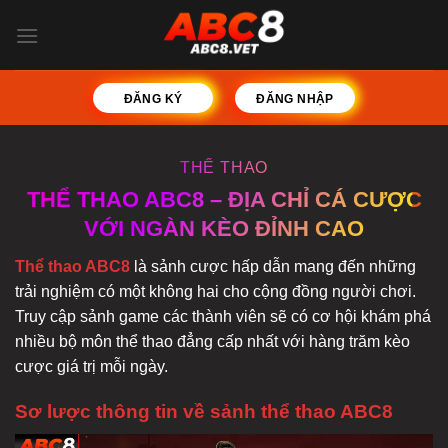
Chuyển
đến
nội
dung
ĐĂNG KÝ
ĐĂNG NHẬP
THỂ THAO
THỂ THAO ABC8 – ĐỊA CHỈ CÁ CƯỢC
VỚI NGÀN KÈO ĐỈNH CAO
Thể thao ABC8
là sảnh cược hấp dẫn mang đến những
trải nghiệm có một không hai cho cộng đồng người chơi.
Truy cập sảnh game các thành viên sẽ có cơ hội khám phá
nhiều bộ môn thể thao đẳng cấp nhất với hàng trăm kèo
cược giá trị mỗi ngày.
Sơ lược thông tin về sảnh thể thao ABC8