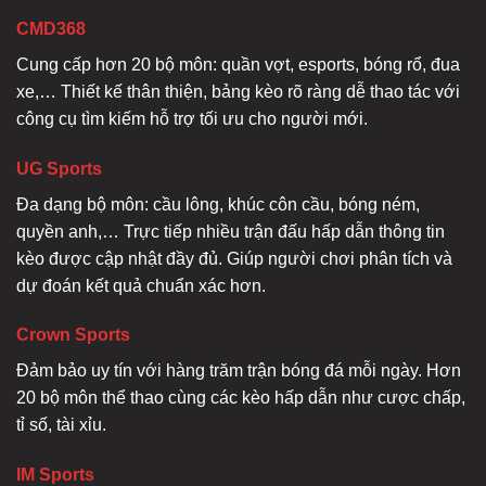
CMD368
Cung cấp hơn 20 bộ môn: quần vợt, esports, bóng rổ, đua
xe,… Thiết kế thân thiện, bảng kèo rõ ràng dễ thao tác với
công cụ tìm kiếm hỗ trợ tối ưu cho người mới.
UG Sports
Đa dạng bộ môn: cầu lông, khúc côn cầu, bóng ném,
quyền anh,… Trực tiếp nhiều trận đấu hấp dẫn thông tin
kèo được cập nhật đầy đủ. Giúp người chơi phân tích và
dự đoán kết quả chuẩn xác hơn.
Crown Sports
Đảm bảo uy tín với hàng trăm trận bóng đá mỗi ngày. Hơn
20 bộ môn thể thao cùng các kèo hấp dẫn như cược chấp,
tỉ số, tài xỉu.
IM Sports