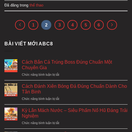
Đã đăng trong
thể thao
1
2
3
4
5
6
BÀI VIẾT MỚI ABC8
Cách Bắn Cá Trúng Boss Đúng Chuẩn Một
Chuyên Gia
ở
Chức năng bình luận bị tắt
Cách
Bắn
Cách Đánh Xiên Bóng Đá Đúng Chuẩn Dành Cho
Cá
Tân Binh
Trúng
ở
Chức năng bình luận bị tắt
Boss
Cách
Đúng
Đánh
Chuẩn
Kỳ Lân Mách Nước – Siêu Phẩm Nổ Hũ Đáng Trải
Xiên
Một
Nghiệm
Bóng
Chuyên
ở
Chức năng bình luận bị tắt
Đá
Gia
Kỳ
Đúng