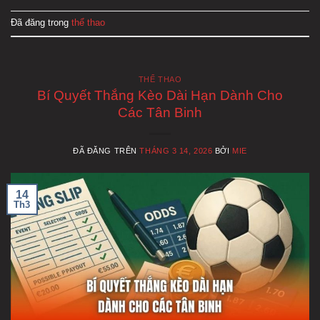
Đã đăng trong
thể thao
THỂ THAO
Bí Quyết Thắng Kèo Dài Hạn Dành Cho
Các Tân Binh
ĐÃ ĐĂNG TRÊN
THÁNG 3 14, 2026
BỞI
MIE
14
Th3