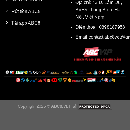
Địa chỉ: 43 Đ. Lâm Du,
Bồ Đề, Long Biên, Hà
Rút tiền ABC8
Nội, Việt Nam
Tải app ABC8
Điện thoại: 0398187958
Email:
contact.abc8vet@g
Copyright 2026 ©
ABC8.VET 🌙