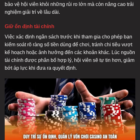
bảo vệ hội viên khỏi những rủi ro lớn mà còn nâng cao trải
nghiệm giải trí về lâu dài.
Giữ ổn định tài chính
Việc xác định ngân sách trước khi tham gia cho phép bạn
kiểm soát rõ ràng số tiền dùng để chơi, tránh chi tiêu vượt
kế hoạch hoặc ảnh hưởng đến các khoản khác. Lúc nguồn
tài chính được phân bổ hợp lý, hội viên sẽ tự tin hơn, giảm
bớt áp lực khi đưa ra quyết định.