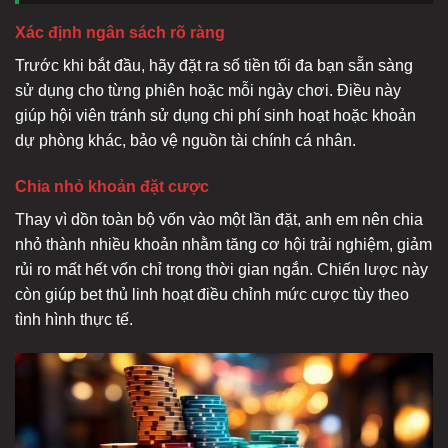
Xác định ngân sách rõ ràng
Trước khi bắt đầu, hãy đặt ra số tiền tối đa bạn sẵn sàng
sử dụng cho từng phiên hoặc mỗi ngày chơi. Điều này
giúp hội viên tránh sử dụng chi phí sinh hoạt hoặc khoản
dự phòng khác, bảo vệ nguồn tài chính cá nhân.
Chia nhỏ khoản đặt cược
Thay vì dồn toàn bộ vốn vào một lần đặt, anh em nên chia
nhỏ thành nhiều khoản nhằm tăng cơ hội trải nghiệm, giảm
rủi ro mất hết vốn chỉ trong thời gian ngắn. Chiến lược này
còn giúp bet thủ linh hoạt điều chỉnh mức cược tùy theo
tình hình thực tế.