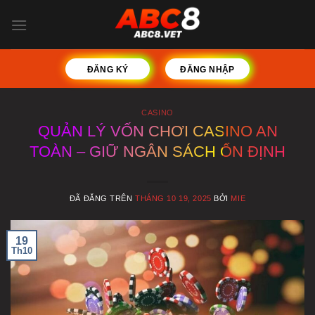
Chuyển
đến
nội
dung
ĐĂNG KÝ
ĐĂNG NHẬP
CASINO
QUẢN LÝ VỐN CHƠI CASINO AN
TOÀN – GIỮ NGÂN SÁCH ỔN ĐỊNH
ĐÃ ĐĂNG TRÊN
THÁNG 10 19, 2025
BỞI
MIE
19
Th10