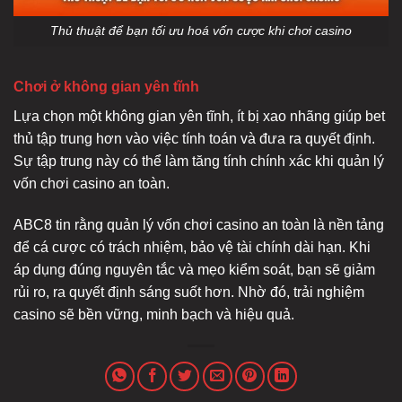
Thủ thuật để bạn tối ưu hoá vốn cược khi chơi casino
Chơi ở không gian yên tĩnh
Lựa chọn một không gian yên tĩnh, ít bị xao nhãng giúp bet
thủ tập trung hơn vào việc tính toán và đưa ra quyết định.
Sự tập trung này có thể làm tăng tính chính xác khi quản lý
vốn chơi casino an toàn.
ABC8 tin rằng quản lý vốn chơi casino an toàn là nền tảng
để cá cược có trách nhiệm, bảo vệ tài chính dài hạn. Khi
áp dụng đúng nguyên tắc và mẹo kiểm soát, bạn sẽ giảm
rủi ro, ra quyết định sáng suốt hơn. Nhờ đó, trải nghiệm
casino sẽ bền vững, minh bạch và hiệu quả.