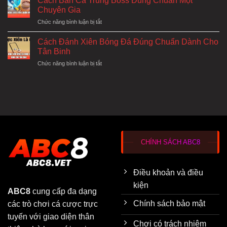
Cách Bắn Cá Trúng Boss Đúng Chuẩn Một
Cảnh
Bắn
Xui
Chuyên Gia
Cá
Thành
ở
Chức năng bình luận bị tắt
Theo
Điều
Cách
Cấp
May
Bắn
Độ
Cách Đánh Xiên Bóng Đá Đúng Chuẩn Dành Cho
Mắn
Cá
Đúng
Tân Binh
Trúng
Chuẩn
ở
Chức năng bình luận bị tắt
Boss
Cao
Cách
Đúng
Thủ
Đánh
Chuẩn
Xiên
Một
Bóng
Chuyên
Đá
Gia
Đúng
Chuẩn
Dành
Cho
CHÍNH SÁCH ABC8
Tân
Binh
Điều khoản và điều
kiện
ABC8
cung cấp đa dạng
Chính sách bảo mật
các trò chơi cá cược trực
tuyến với giao diện thân
Chơi có trách nhiệm