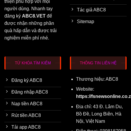
thiện phù hợp với mọi
người dùng. Nhanh tay
Tác giả ABC8
đăng ký
ABC8.VET
để
Sitemap
được nhận những phần
quà hấp dẫn và được trải
nghiệm miễn phí nhé.
TỪ KHÓA TÌM KIẾM
THÔNG TIN LIÊN HỆ
Thương hiệu: ABC8
Đăng ký ABC8
Website:
Đăng nhập ABC8
https://fsnewsonline.co.z
Nạp tiền ABC8
Địa chỉ: 43 Đ. Lâm Du,
Bồ Đề, Long Biên, Hà
Rút tiền ABC8
Nội, Việt Nam
Tải app ABC8