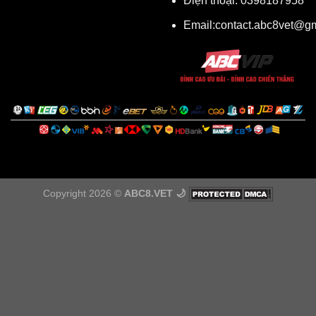
Điện thoại: 0398187958
Email:
contact.abc8vet@g
Copyright 2026 ©
ABC8.VET 🌙