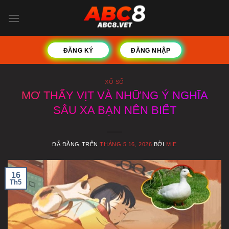
Chuyển
đến
nội
dung
ĐĂNG KÝ
ĐĂNG NHẬP
XỔ SỐ
MƠ THẤY VỊT VÀ NHỮNG Ý NGHĨA
SÂU XA BẠN NÊN BIẾT
ĐÃ ĐĂNG TRÊN
THÁNG 5 16, 2026
BỞI
MIE
16
Th5