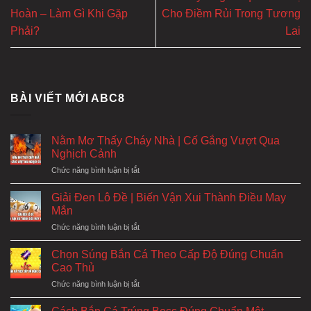
Hoàn – Làm Gì Khi Gặp
Cho Điềm Rủi Trong Tương
Phải?
Lai
BÀI VIẾT MỚI ABC8
Nằm Mơ Thấy Cháy Nhà | Cố Gắng Vượt Qua
Nghịch Cảnh
ở
Chức năng bình luận bị tắt
Nằm
Mơ
Giải Đen Lô Đề | Biến Vận Xui Thành Điều May
Thấy
Mắn
Cháy
ở
Chức năng bình luận bị tắt
Nhà
Giải
|
Đen
Cố
Chọn Súng Bắn Cá Theo Cấp Độ Đúng Chuẩn
Lô
Gắng
Cao Thủ
Đề
Vượt
ở
Chức năng bình luận bị tắt
|
Qua
Chọn
Biến
Nghịch
Súng
Vận