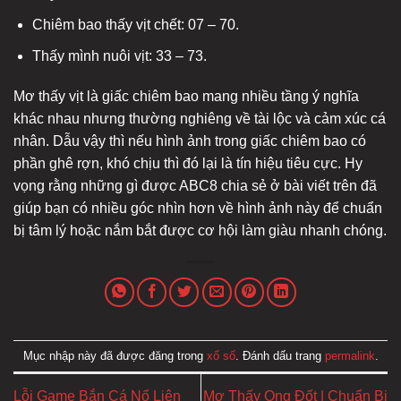
Chiêm bao thấy vịt chết: 07 – 70.
Thấy mình nuôi vịt: 33 – 73.
Mơ thấy vịt là giấc chiêm bao mang nhiều tầng ý nghĩa
khác nhau nhưng thường nghiêng về tài lộc và cảm xúc cá
nhân. Dẫu vậy thì nếu hình ảnh trong giấc chiêm bao có
phần ghê rợn, khó chịu thì đó lại là tín hiệu tiêu cực. Hy
vọng rằng những gì được ABC8 chia sẻ ở bài viết trên đã
giúp bạn có nhiều góc nhìn hơn về hình ảnh này để chuẩn
bị tâm lý hoặc nắm bắt được cơ hội làm giàu nhanh chóng.
Mục nhập này đã được đăng trong
xổ số
. Đánh dấu trang
permalink
.
Lỗi Game Bắn Cá Nổ Liên
Mơ Thấy Ong Đốt | Chuẩn Bị