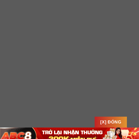
[X] ĐÓNG