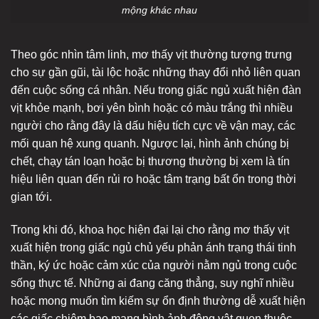
mộng khác nhau
Theo góc nhìn tâm linh, mơ thấy vịt thường tượng trưng
cho sự gần gũi, tài lộc hoặc những thay đổi nhỏ liên quan
đến cuộc sống cá nhân. Nếu trong giấc ngủ xuất hiện đàn
vịt khỏe mạnh, bơi yên bình hoặc có màu trắng thì nhiều
người cho rằng đây là dấu hiệu tích cực về vận may, các
mối quan hệ xung quanh. Ngược lại, hình ảnh chúng bị
chết, chạy tán loạn hoặc bị thương thường bị xem là tín
hiệu liên quan đến rủi ro hoặc tâm trạng bất ổn trong thời
gian tới.
Trong khi đó, khoa học hiện đại lại cho rằng mơ thấy vịt
xuất hiện trong giấc ngủ chủ yếu phản ánh trạng thái tinh
thần, ký ức hoặc cảm xúc của người nằm ngủ trong cuộc
sống thực tế. Những ai đang căng thẳng, suy nghĩ nhiều
hoặc mong muốn tìm kiếm sự ổn định thường dễ xuất hiện
các giấc chiêm bao mang hình ảnh động vật quen thuộc