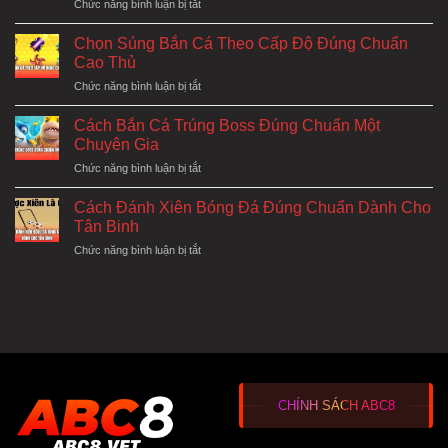
ở
Chức năng bình luận bị tắt
Nhà
Giải
|
Đen
Cố
Chọn Súng Bắn Cá Theo Cấp Độ Đúng Chuẩn
Lô
Gắng
Cao Thủ
Đề
Vượt
ở
Chức năng bình luận bị tắt
|
Qua
Chọn
Biến
Nghịch
Súng
Vận
Cách Bắn Cá Trúng Boss Đúng Chuẩn Một
Cảnh
Bắn
Xui
Chuyên Gia
Cá
Thành
ở
Chức năng bình luận bị tắt
Theo
Điều
Cách
Cấp
May
Bắn
Độ
Cách Đánh Xiên Bóng Đá Đúng Chuẩn Dành Cho
Mắn
Cá
Đúng
Tân Binh
Trúng
Chuẩn
ở
Chức năng bình luận bị tắt
Boss
Cao
Cách
Đúng
Thủ
Đánh
Chuẩn
Xiên
Một
Bóng
Chuyên
Đá
Gia
Đúng
Chuẩn
Dành
Cho
CHÍNH SÁCH ABC8
Tân
Binh