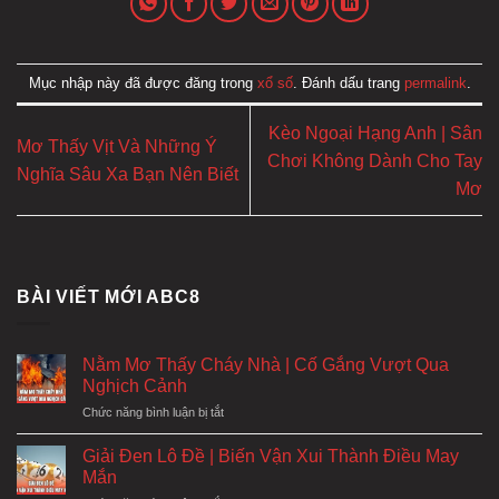
Mục nhập này đã được đăng trong
xổ số
. Đánh dấu trang
permalink
.
Kèo Ngoại Hạng Anh | Sân
Mơ Thấy Vịt Và Những Ý
Chơi Không Dành Cho Tay
Nghĩa Sâu Xa Bạn Nên Biết
Mơ
BÀI VIẾT MỚI ABC8
Nằm Mơ Thấy Cháy Nhà | Cố Gắng Vượt Qua
Nghịch Cảnh
ở
Chức năng bình luận bị tắt
Nằm
Mơ
Giải Đen Lô Đề | Biến Vận Xui Thành Điều May
Thấy
Mắn
Cháy