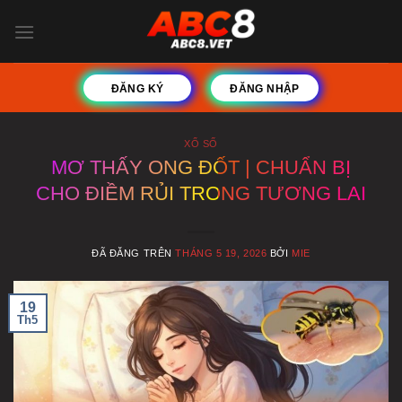
Chuyển
đến
nội
dung
ĐĂNG KÝ
ĐĂNG NHẬP
XỔ SỐ
MƠ THẤY ONG ĐỐT | CHUẨN BỊ
CHO ĐIỀM RỦI TRONG TƯƠNG LAI
ĐÃ ĐĂNG TRÊN
THÁNG 5 19, 2026
BỞI
MIE
19
Th5