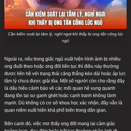
Cần kiểm soát lại tâm lý, nghỉ ngơi khi thấy bị ong tấn công lúc
ngủ
Ngoài ra, nếu trong giấc ngủ xuất hiện hình ảnh bị nhiều
ong đuổi theo hoặc ong đốt liên tục thì điều này thường
được liên hệ với trạng thái căng thẳng kéo dài hoặc áp lực
tâm lý chưa được giải tỏa. Một số người còn cho rằng đây
là dấu hiệu cảnh báo về các mối quan hệ xung quanh
đang tồn tại sự ganh ghét hoặc cạnh tranh không lành
mạnh. Dù không có cơ sở khoa học xác nhận, đây vẫn là
quan niệm xuất hiện khá phổ biến trong dân gian.
Bên cạnh đó, việc mơ thấy ong đốt mang lại cảm giác
hoảng loạn, đau đớn hoặc bất lực thường phản ánh rõ