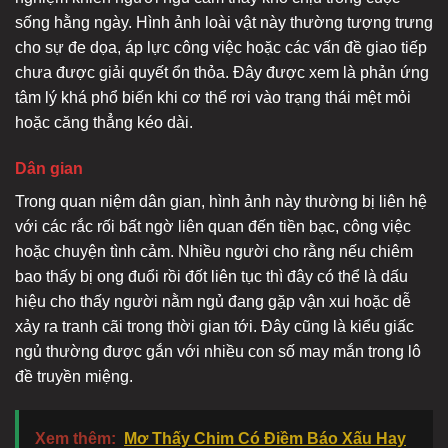
sống hằng ngày. Hình ảnh loài vật này thường tượng trưng
cho sự đe dọa, áp lực công việc hoặc các vấn đề giao tiếp
chưa được giải quyết ổn thỏa. Đây được xem là phản ứng
tâm lý khá phổ biến khi cơ thể rơi vào trạng thái mệt mỏi
hoặc căng thẳng kéo dài.
Dân gian
Trong quan niệm dân gian, hình ảnh này thường bị liên hệ
với các rắc rối bất ngờ liên quan đến tiền bạc, công việc
hoặc chuyện tình cảm. Nhiều người cho rằng nếu chiêm
bao thấy bị ong đuổi rồi đốt liên tục thì đây có thể là dấu
hiệu cho thấy người nằm ngủ đang gặp vận xui hoặc dễ
xảy ra tranh cãi trong thời gian tới. Đây cũng là kiểu giấc
ngủ thường được gắn với nhiều con số may mắn trong lô
đề truyền miệng.
Xem thêm:
Mơ Thấy Chim Có Điềm Báo Xấu Hay