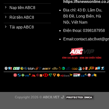
https://fsnewsonline.co.z
Nạp tiền ABC8
Địa chỉ: 43 Đ. Lâm Du,
Bồ Đề, Long Biên, Hà
Rút tiền ABC8
Nội, Việt Nam
Tải app ABC8
Điện thoại: 0398187958
Email:
contact.abc8vet@g
Copyright 2026 ©
ABC8.VET 🌙