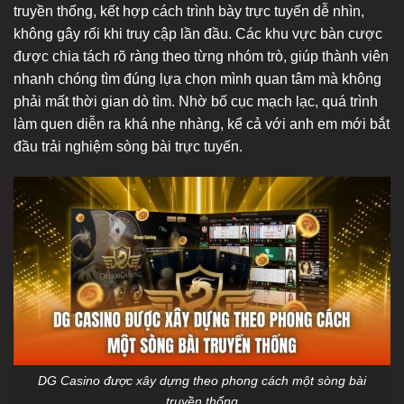
truyền thống, kết hợp cách trình bày trực tuyến dễ nhìn,
không gây rối khi truy cập lần đầu. Các khu vực bàn cược
được chia tách rõ ràng theo từng nhóm trò, giúp thành viên
nhanh chóng tìm đúng lựa chọn mình quan tâm mà không
phải mất thời gian dò tìm. Nhờ bố cục mạch lạc, quá trình
làm quen diễn ra khá nhẹ nhàng, kể cả với anh em mới bắt
đầu trải nghiệm sòng bài trực tuyến.
DG Casino được xây dựng theo phong cách một sòng bài
truyền thống