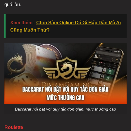
quá lâu.
Xem thêm:
Chơi Sâm Online Có Gì Hấp Dẫn Mà Ai
Cũng Muốn Thử?
Baccarat nổi bật với quy tắc đơn giản, mức thưởng cao
Roulette