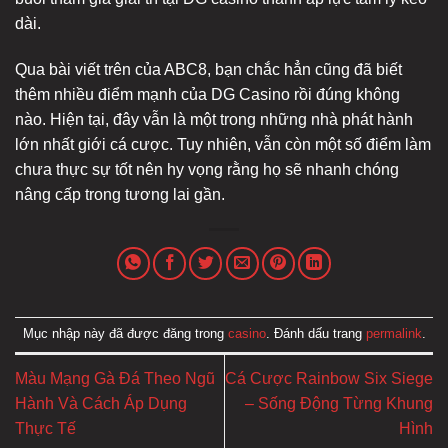
dài.
Qua bài viết trên của ABC8, bạn chắc hẳn cũng đã biết
thêm nhiều điểm mạnh của DG Casino rồi đúng không
nào. Hiện tại, đây vẫn là một trong những nhà phát hành
lớn nhất giới cá cược. Tuy nhiên, vẫn còn một số điểm làm
chưa thực sự tốt nên hy vọng rằng họ sẽ nhanh chóng
nâng cấp trong tương lai gần.
Mục nhập này đã được đăng trong
casino
. Đánh dấu trang
permalink
.
Màu Mạng Gà Đá Theo Ngũ
Cá Cược Rainbow Six Siege
Hành Và Cách Áp Dụng
– Sống Động Từng Khung
Thực Tế
Hình