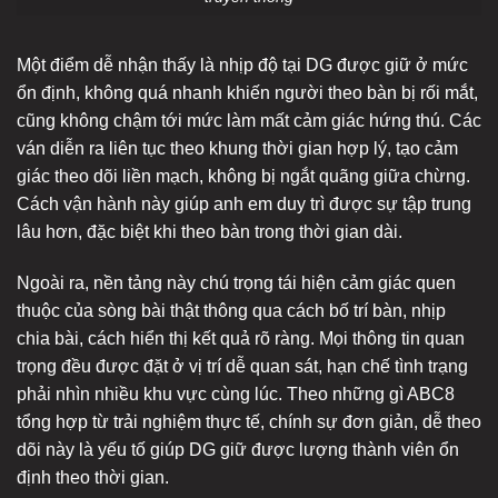
Một điểm dễ nhận thấy là nhịp độ tại DG được giữ ở mức
ổn định, không quá nhanh khiến người theo bàn bị rối mắt,
cũng không chậm tới mức làm mất cảm giác hứng thú. Các
ván diễn ra liên tục theo khung thời gian hợp lý, tạo cảm
giác theo dõi liền mạch, không bị ngắt quãng giữa chừng.
Cách vận hành này giúp anh em duy trì được sự tập trung
lâu hơn, đặc biệt khi theo bàn trong thời gian dài.
Ngoài ra, nền tảng này chú trọng tái hiện cảm giác quen
thuộc của sòng bài thật thông qua cách bố trí bàn, nhịp
chia bài, cách hiển thị kết quả rõ ràng. Mọi thông tin quan
trọng đều được đặt ở vị trí dễ quan sát, hạn chế tình trạng
phải nhìn nhiều khu vực cùng lúc. Theo những gì ABC8
tổng hợp từ trải nghiệm thực tế, chính sự đơn giản, dễ theo
dõi này là yếu tố giúp DG giữ được lượng thành viên ổn
định theo thời gian.