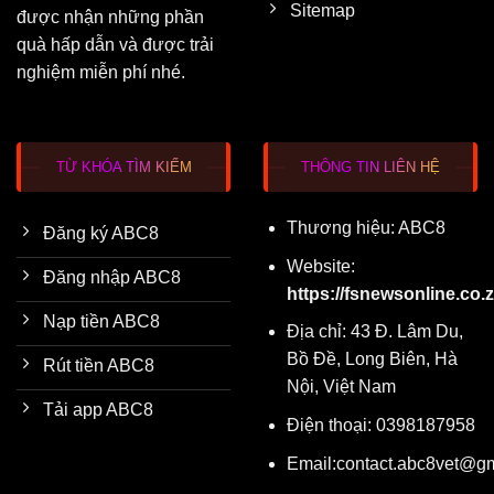
Sitemap
được nhận những phần
quà hấp dẫn và được trải
nghiệm miễn phí nhé.
TỪ KHÓA TÌM KIẾM
THÔNG TIN LIÊN HỆ
Thương hiệu: ABC8
Đăng ký ABC8
Website:
Đăng nhập ABC8
https://fsnewsonline.co.z
Nạp tiền ABC8
Địa chỉ: 43 Đ. Lâm Du,
Bồ Đề, Long Biên, Hà
Rút tiền ABC8
Nội, Việt Nam
Tải app ABC8
Điện thoại: 0398187958
Email:
contact.abc8vet@g