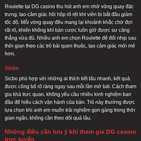
Roulette tại DG casino thu hút anh em nhờ vòng quay đặc
trưng, tạo cảm giác hồi hộp rõ rệt khi viên bi bắt đầu giảm
tốc độ. Mỗi vòng quay đều mang lại khoảnh khắc chờ đợi
rất rõ, khiến không khí bàn cược luôn giữ được sự căng
thẳng vừa đủ. Nhiều anh em chọn Roulette để đổi nhịp sau
thời gian theo các trò bài quen thuộc, tạo cảm giác mới mẻ
hơn.
Sicbo
Sicbo phù hợp với những ai thích tiết tấu nhanh, kết quả
được công bố rõ ràng ngay sau mỗi lần mở bát. Cách tham
gia khá trực quan, không yêu cầu nhiều kinh nghiệm ban
đầu để hiểu cách vận hành của bàn. Trò này thường được
lựa chọn khi anh em muốn trải nghiệm gọn gàng trong thời
gian ngắn, không cần theo dõi quá lâu.
Những điều cần lưu ý khi tham gia DG casino
trực tuyến