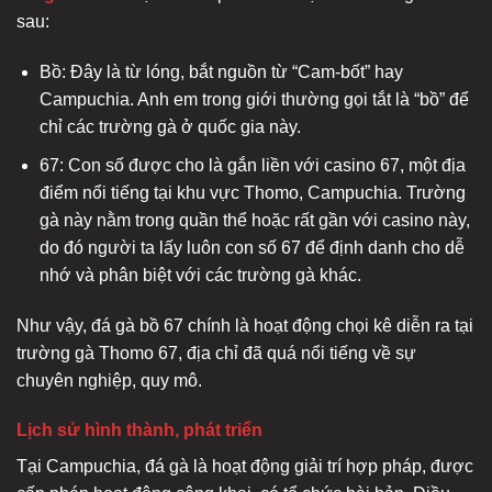
sau:
Bồ: Đây là từ lóng, bắt nguồn từ “Cam-bốt” hay
Campuchia. Anh em trong giới thường gọi tắt là “bồ” để
chỉ các trường gà ở quốc gia này.
67: Con số được cho là gắn liền với casino 67, một địa
điểm nổi tiếng tại khu vực Thomo, Campuchia. Trường
gà này nằm trong quần thể hoặc rất gần với casino này,
do đó người ta lấy luôn con số 67 để định danh cho dễ
nhớ và phân biệt với các trường gà khác.
Như vậy, đá gà bồ 67 chính là hoạt động chọi kê diễn ra tại
trường gà Thomo 67, địa chỉ đã quá nổi tiếng về sự
chuyên nghiệp, quy mô.
Lịch sử hình thành, phát triển
Tại Campuchia, đá gà là hoạt động giải trí hợp pháp, được