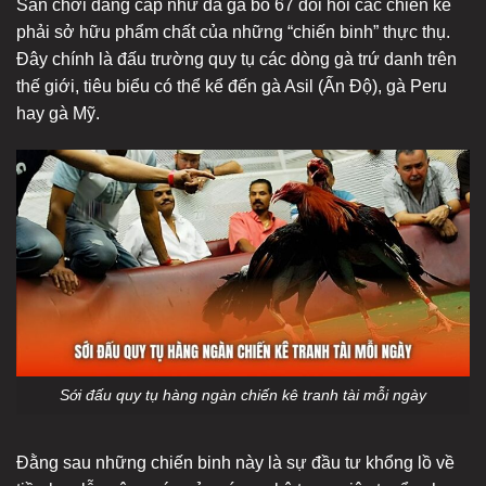
Sân chơi đẳng cấp như đá gà bồ 67 đòi hỏi các chiến kê
phải sở hữu phẩm chất của những “chiến binh” thực thụ.
Đây chính là đấu trường quy tụ các dòng gà trứ danh trên
thế giới, tiêu biểu có thể kể đến gà Asil (Ấn Độ), gà Peru
hay gà Mỹ.
Sới đấu quy tụ hàng ngàn chiến kê tranh tài mỗi ngày
Đằng sau những chiến binh này là sự đầu tư khổng lồ về