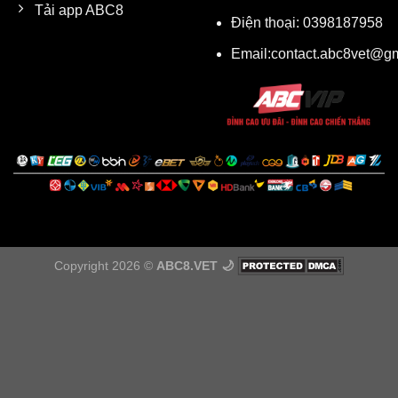
Tải app ABC8
Điện thoại: 0398187958
Email:
contact.abc8vet@g
Copyright 2026 ©
ABC8.VET 🌙