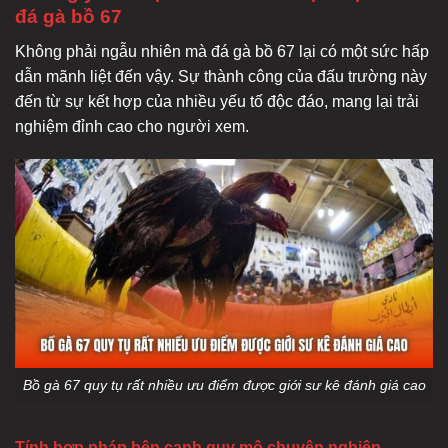
đá gà bồ 67
Không phải ngẫu nhiên mà đá gà bồ 67 lại có một sức hấp
dẫn mãnh liệt đến vậy. Sự thành công của đấu trường này
đến từ sự kết hợp của nhiều yếu tố độc đáo, mang lại trải
nghiệm đỉnh cao cho người xem.
Bồ gà 67 quy tụ rất nhiều ưu điểm được giới sư kê đánh giá cao
Tính hợp pháp bên cạnh quy mô chuyên nghiệp