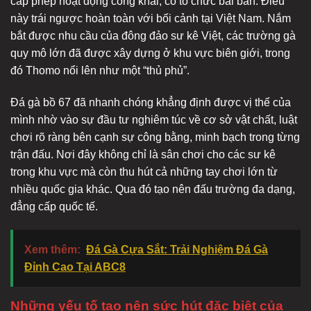
cấp phép hoạt động công khai, có tổ chức bài bản. Điều
này trái ngược hoàn toàn với bối cảnh tại Việt Nam. Nắm
bắt được nhu cầu của đông đảo sư kê Việt, các trường gà
quy mô lớn đã được xây dựng ở khu vực biên giới, trong
đó Thomo nổi lên như một “thủ phủ”.
Đá gà bồ 67 đã nhanh chóng khẳng định được vị thế của
mình nhờ vào sự đầu tư nghiêm túc về cơ sở vật chất, luật
chơi rõ ràng bên cạnh sự công bằng, minh bạch trong từng
trận đấu. Nơi đây không chỉ là sân chơi cho các sư kê
trong khu vực mà còn thu hút cả những tay chơi lớn từ
nhiều quốc gia khác. Qua đó tạo nên đấu trường đa dạng,
đẳng cấp quốc tế.
Xem thêm:
Đá Gà Cựa Sắt: Trải Nghiệm Đá Gà
Đỉnh Cao Tại ABC8
Những yếu tố tạo nên sức hút đặc biệt của