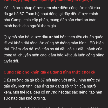
Yếu tố hợp pháp được xem như điểm cộng lớn nhất của
đá gà bồ 67. Toàn bộ hoạt động tại đây đều được chính
phủ Campuchia cấp phép, mang đến sân chơi an toàn,
minh bạch cho người tham gia.
Quy mô sân bãi được đầu tư bài bản theo tiêu chuẩn quốc
tế với khán đài rộng lớn cùng hệ thống màn hình LED hiện
đại. Thêm vào đó, mỗi trận so tài đều có sự điều hành của
trọng tài chuyên môn cao, đảm bảo kết quả luôn công bằng
tuyệt đối.
Cung cấp cho khán giả đa dạng hình thức chọi kê
Đấu trường đá gà bồ 67 nổi tiếng với nhiều hình thức thi
đấu đầy kịch tính, đáp ứng đa dạng sở thích của người
xem. Mỗi thể loại đều có những nét đặc sắc riêng, tạo nên
sức hấp dẫn khó cưỡng.