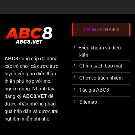
|
Hũ
Dấu
Đáng
Ấn
Trải
Của
Nghiệm
Những
Thần
CHÍNH SÁCH ABC8
Kê
Bất
Bại
Điều khoản và điều
kiện
ABC8
cung cấp đa dạng
Chính sách bảo mật
các trò chơi cá cược trực
tuyến với giao diện thân
Chơi có trách nhiệm
thiện phù hợp với mọi
người dùng. Nhanh tay
Tác giả ABC8
đăng ký
ABC8.VET
để
Sitemap
được nhận những phần
quà hấp dẫn và được trải
nghiệm miễn phí nhé.