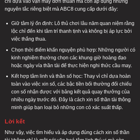
chỉ dựa vào vận may đơn thuần mà còn áp dụng những
nguyên tắc riêng biệt mà ABC8 cung cấp dưới đây:
Giữ tâm lý ổn định: Lô thủ chơi lâu năm quan niệm rằng
lộc chỉ đến khi tâm trí thanh tịnh và không bị áp lực bởi
việc thắng thua.
Chọn thời điểm khấn nguyện phù hợp: Những người có
kinh nghiệm thường chọn các khung giờ hoàng đạo
hoặc ngày vía thần tài để thực hiện nghi thức cầu may.
Kết hợp tâm linh và thần số học: Thay vì chỉ dựa hoàn
toàn vào việc xin số, các bậc tiền bối thường đối chiếu
con số nhận được với bảng kết quả quay thưởng của
nhiều ngày trước đó. Đây là cách xin số thần tài thông
minh giúp bạn loại bỏ những con có xác suất thấp.
Lời kết
Như vậy, việc tìm hiểu và áp dụng đúng cách xin số thần