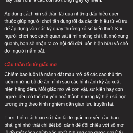
hay thậm chí là các con số trong ngày kỷ niệm.
Áp dụng cách xin số thần tài qua những dấu hiệu quen
thuộc giúp người chơi tận dụng tối đa các tín hiệu từ vũ trụ
để áp dụng vào các kỳ quay thưởng xổ số kiến thiết. Khi
người chơi học cách quan sát tỉ mỉ những chi tiết nhỏ xung
quanh, bạn sẽ nhận ra cơ hội đổi đời luôn hiện hữu và chờ
đợi người nắm bắt.
Cầu thần tài từ giấc mơ
Chiêm bao luôn là mảnh đất màu mỡ để các cao thủ tìm
kiếm những bộ đề ẩn mình sau các hình ảnh kỳ ảo xuất
hiện hằng đêm. Mỗi giấc mơ về con vật, sự kiện hay con
người đều có thể chuyển hoá thành những ký hiệu số học
tương ứng theo kinh nghiệm dân gian lưu truyền lại.
Thực hiện cách xin số thần tài từ giấc mơ yêu cầu bạn
phải ghi nhớ thật chi tiết bối cảnh để đối chiếu với sổ mơ
lô đề một cách chính xác nhất. Những con được gợi ý từ