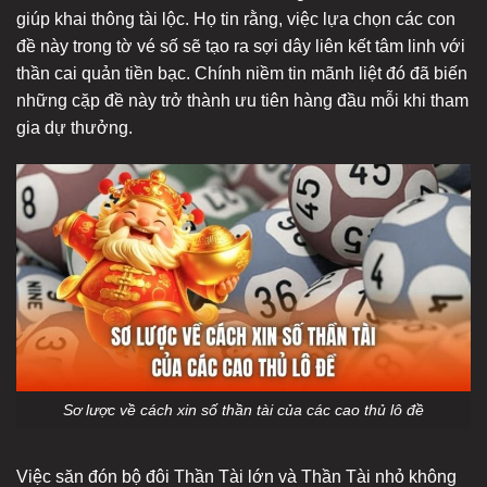
giúp khai thông tài lộc. Họ tin rằng, việc lựa chọn các con
đề này trong tờ vé số sẽ tạo ra sợi dây liên kết tâm linh với
thần cai quản tiền bạc. Chính niềm tin mãnh liệt đó đã biến
những cặp đề này trở thành ưu tiên hàng đầu mỗi khi tham
gia dự thưởng.
Sơ lược về cách xin số thần tài của các cao thủ lô đề
Việc săn đón bộ đôi Thần Tài lớn và Thần Tài nhỏ không