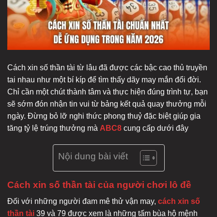
Cách xin số thần tài từ lâu đã được các bậc cao thủ truyền
tai nhau như một bí kíp để tìm thấy dãy may mắn đổi đời.
Chỉ cần một chút thành tâm và thực hiện đúng trình tự, bạn
sẽ sớm đón nhận tin vui từ bảng kết quả quay thưởng mỗi
ngày. Đừng bỏ lỡ nghi thức phong thuỷ đặc biệt giúp gia
tăng tỷ lệ trúng thưởng mà
ABC8
cung cấp dưới đây
Nội dung bài viết
Cách xin số thần tài của người chơi lô đề
Đối với những người đam mê thử vận may,
cách xin số
thần tài
39 và 79 được xem là những tấm bùa hộ mệnh