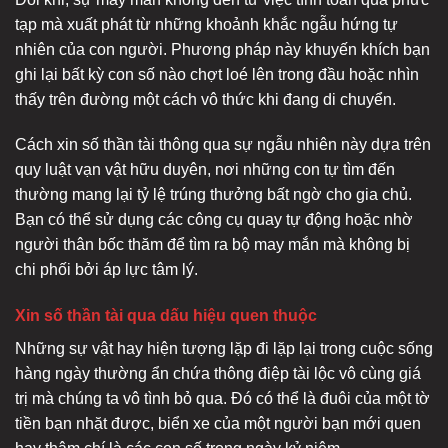
tạp mà xuất phát từ những khoảnh khắc ngẫu hứng tự
nhiên của con người. Phương pháp này khuyến khích bạn
ghi lại bất kỳ con số nào chợt loé lên trong đầu hoặc nhìn
thấy trên đường một cách vô thức khi đang di chuyển.
Cách xin số thần tài thông qua sự ngẫu nhiên này dựa trên
quy luật vạn vật hữu duyên, nơi những con tự tìm đến
thường mang lại tỷ lệ trúng thưởng bất ngờ cho gia chủ.
Bạn có thể sử dụng các công cụ quay tự động hoặc nhờ
người thân bốc thăm để tìm ra bộ may mắn mà không bị
chi phối bởi áp lực tâm lý.
Xin số thần tài qua dấu hiệu quen thuộc
Những sự vật hay hiện tượng lặp đi lặp lại trong cuộc sống
hàng ngày thường ẩn chứa thông điệp tài lộc vô cùng giá
trị mà chúng ta vô tình bỏ qua. Đó có thể là đuôi của một tờ
tiền bạn nhặt được, biển xe của một người bạn mới quen