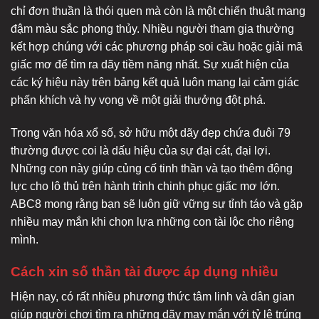
chỉ đơn thuần là thói quen mà còn là một chiến thuật mang
đậm màu sắc phong thủy. Nhiều người tham gia thường
kết hợp chúng với các phương pháp soi cầu hoặc giải mã
giấc mơ để tìm ra dãy tiềm năng nhất. Sự xuất hiện của
các ký hiệu này trên bảng kết quả luôn mang lại cảm giác
phấn khích và hy vọng về một giải thưởng đột phá.
Trong văn hóa xổ số, sở hữu một dãy đẹp chứa đuôi 79
thường được coi là dấu hiệu của sự đại cát, đại lợi.
Những con này giúp củng cố tinh thần và tạo thêm động
lực cho lô thủ trên hành trình chinh phục giấc mơ lớn.
ABC8 mong rằng bạn sẽ luôn giữ vững sự tỉnh táo và gặp
nhiều may mắn khi chọn lựa những con tài lộc cho riêng
mình.
Cách xin số thần tài được áp dụng nhiều
Hiện nay, có rất nhiều phương thức tâm linh và dân gian
giúp người chơi tìm ra những dãy may mắn với tỷ lệ trúng