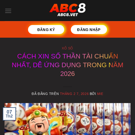
Chuyển
đến
nội
dung
ĐĂNG KÝ
ĐĂNG NHẬP
XỔ SỐ
CÁCH XIN SỐ THẦN TÀI CHUẨN
NHẤT, DỄ ỨNG DỤNG TRONG NĂM
2026
ĐÃ ĐĂNG TRÊN
THÁNG 2 7, 2026
BỞI
MIE
07
Th2