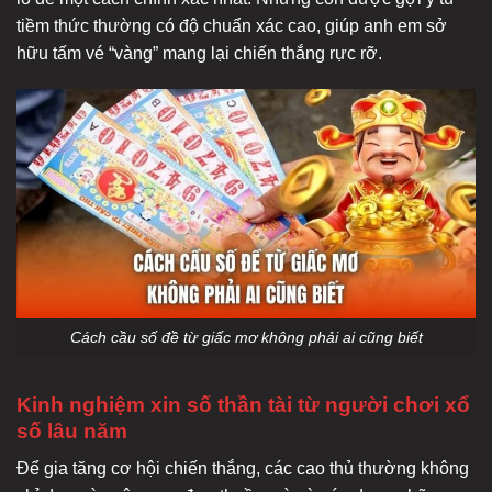
tiềm thức thường có độ chuẩn xác cao, giúp anh em sở
hữu tấm vé “vàng” mang lại chiến thắng rực rỡ.
Cách cầu số đề từ giấc mơ không phải ai cũng biết
Kinh nghiệm xin số thần tài từ người chơi xổ
số lâu năm
Để gia tăng cơ hội chiến thắng, các cao thủ thường không