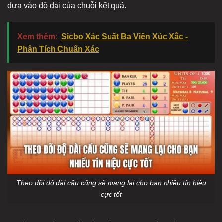
dựa vào độ dài của chuỗi kết quả.
Xem thêm:
Sicbo Xác Suất Ba Viên Xúc Xắc -
Phân Tích Chuẩn Xác
Theo dõi độ dài cầu cũng sẽ mang lại cho bạn nhiều tín hiệu
cực tốt