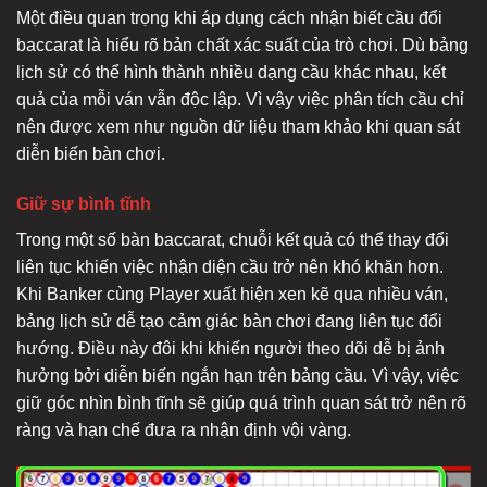
Một điều quan trọng khi áp dụng cách nhận biết cầu đổi
baccarat là hiểu rõ bản chất xác suất của trò chơi. Dù bảng
lịch sử có thể hình thành nhiều dạng cầu khác nhau, kết
quả của mỗi ván vẫn độc lập. Vì vậy việc phân tích cầu chỉ
nên được xem như nguồn dữ liệu tham khảo khi quan sát
diễn biến bàn chơi.
Giữ sự bình tĩnh
Trong một số bàn baccarat, chuỗi kết quả có thể thay đổi
liên tục khiến việc nhận diện cầu trở nên khó khăn hơn.
Khi Banker cùng Player xuất hiện xen kẽ qua nhiều ván,
bảng lịch sử dễ tạo cảm giác bàn chơi đang liên tục đổi
hướng. Điều này đôi khi khiến người theo dõi dễ bị ảnh
hưởng bởi diễn biến ngắn hạn trên bảng cầu. Vì vậy, việc
giữ góc nhìn bình tĩnh sẽ giúp quá trình quan sát trở nên rõ
ràng và hạn chế đưa ra nhận định vội vàng.