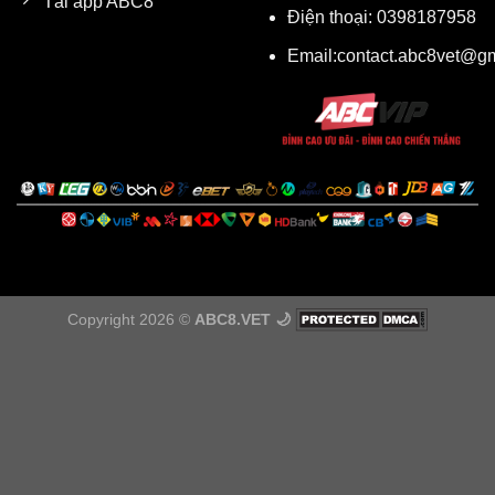
Tải app ABC8
Điện thoại: 0398187958
Email:
contact.abc8vet@g
Copyright 2026 ©
ABC8.VET 🌙