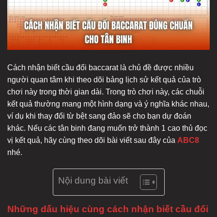
Cách nhận biết cầu đổi baccarat là chủ đề được nhiều
người quan tâm khi theo dõi bảng lịch sử kết quả của trò
chơi này trong thời gian dài. Trong trò chơi này, các chuỗi
kết quả thường mang một hình dạng và ý nghĩa khác nhau,
ví dụ khi thay đổi từ bệt sang đảo sẽ cho bạn dự đoán
khác. Nếu các tân binh đang muốn trở thành 1 cao thủ đọc
vị kết quả, hãy cùng theo dõi bài viết sau đây của
ABC8
nhé.
Nội dung bài viết
Những dấu hiệu cùng cách nhận biết cầu đổi