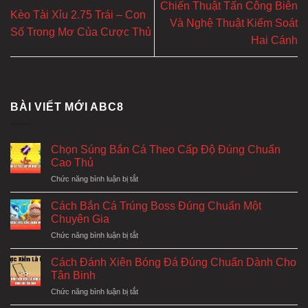
Chiến Thuật Tấn Công Biên
Kèo Tài Xỉu 2.75 Trái – Con
Và Nghệ Thuật Kiểm Soát
Số Trong Mơ Của Cược Thủ
Hai Cánh
BÀI VIẾT MỚI ABC8
Chọn Súng Bắn Cá Theo Cấp Độ Đúng Chuẩn
Cao Thủ
ở
Chức năng bình luận bị tắt
Chọn
Súng
Cách Bắn Cá Trúng Boss Đúng Chuẩn Một
Bắn
Chuyên Gia
Cá
ở
Chức năng bình luận bị tắt
Theo
Cách
Cấp
Bắn
Độ
Cách Đánh Xiên Bóng Đá Đúng Chuẩn Dành Cho
Cá
Đúng
Tân Binh
Trúng
Chuẩn
ở
Chức năng bình luận bị tắt
Boss
Cao
Cách
Đúng
Thủ