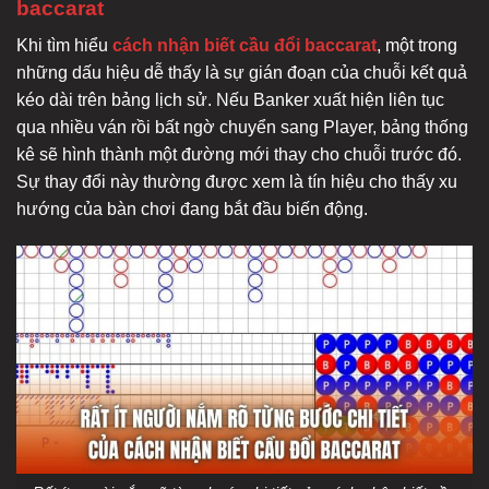
baccarat
Khi tìm hiểu
cách nhận biết cầu đổi baccarat
, một trong
những dấu hiệu dễ thấy là sự gián đoạn của chuỗi kết quả
kéo dài trên bảng lịch sử. Nếu Banker xuất hiện liên tục
qua nhiều ván rồi bất ngờ chuyển sang Player, bảng thống
kê sẽ hình thành một đường mới thay cho chuỗi trước đó.
Sự thay đổi này thường được xem là tín hiệu cho thấy xu
hướng của bàn chơi đang bắt đầu biến động.