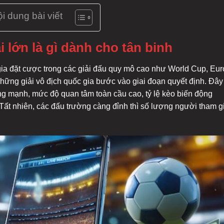
i dung bài viết
 lớn là gì dành cho tân binh
gia đặt cược trong các giải đấu quy mô cao như World Cup, Eur
ng giải vô địch quốc gia bước vào giai đoạn quyết định. Đây 
ng mạnh, mức độ quan tâm toàn cầu cao, tỷ lệ kèo biến động
 Tất nhiên, các đấu trường càng đỉnh thì số lượng người tham g