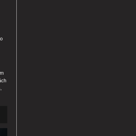
eo
âm
ách
,