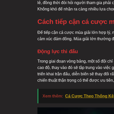
lẻ, đồng thời đòi hỏi người tham gia phải c
Không khó để nhận ra càng nhiều lựa chọn
Cách tiếp cận cá cược m
Để tiếp cận cá cược mùa giải lớn hợp lý, n
cảm xúc đám đông. Mùa giải lớn thường đi
Động lực thi đấu
Trong giai đoạn vòng bảng, một số đội chỉ 
cao độ, thay vào đó sẽ tập trung vào việc 
triển khai trận đấu, diễn biến sẽ thay đổi r
chiến thuật thận trọng có thể được ưu tiên
Xem thêm:
Cá Cược Theo Thống Kê 