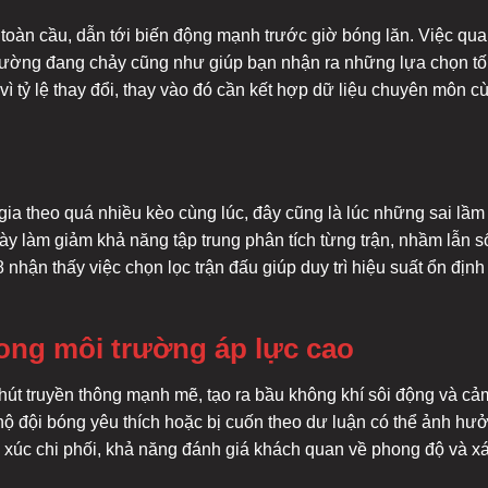
toàn cầu, dẫn tới biến động mạnh trước giờ bóng lăn. Việc qu
 trường đang chảy cũng như giúp bạn nhận ra những lựa chọn tố
vì tỷ lệ thay đổi, thay vào đó cần kết hợp dữ liệu chuyên môn c
ia theo quá nhiều kèo cùng lúc, đây cũng là lúc những sai lầm
này làm giảm khả năng tập trung phân tích từng trận, nhầm lẫn s
8 nhận thấy việc chọn lọc trận đấu giúp duy trì hiệu suất ổn định
rong môi trường áp lực cao
út truyền thông mạnh mẽ, tạo ra bầu không khí sôi động và cả
ộ đội bóng yêu thích hoặc bị cuốn theo dư luận có thể ảnh hư
m xúc chi phối, khả năng đánh giá khách quan về phong độ và x