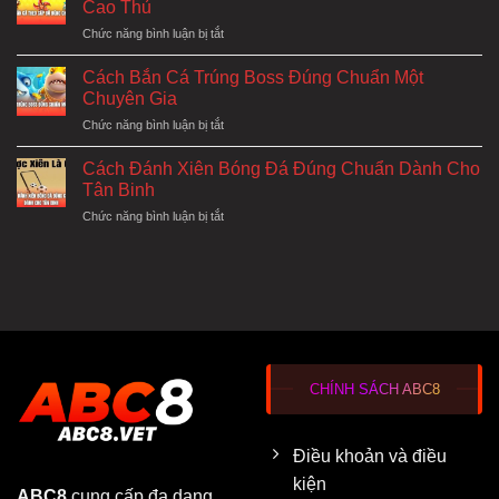
Gắng
Cao Thủ
Đề
Vượt
ở
Chức năng bình luận bị tắt
|
Qua
Chọn
Biến
Nghịch
Súng
Vận
Cách Bắn Cá Trúng Boss Đúng Chuẩn Một
Cảnh
Bắn
Xui
Chuyên Gia
Cá
Thành
ở
Chức năng bình luận bị tắt
Theo
Điều
Cách
Cấp
May
Bắn
Độ
Cách Đánh Xiên Bóng Đá Đúng Chuẩn Dành Cho
Mắn
Cá
Đúng
Tân Binh
Trúng
Chuẩn
ở
Chức năng bình luận bị tắt
Boss
Cao
Cách
Đúng
Thủ
Đánh
Chuẩn
Xiên
Một
Bóng
Chuyên
Đá
Gia
Đúng
Chuẩn
Dành
Cho
CHÍNH SÁCH ABC8
Tân
Binh
Điều khoản và điều
kiện
ABC8
cung cấp đa dạng