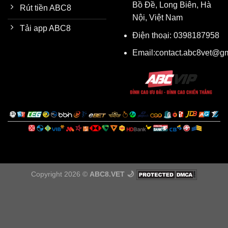
Bồ Đề, Long Biên, Hà
Rút tiền ABC8
Nội, Việt Nam
Tải app ABC8
Điện thoại: 0398187958
Email:
contact.abc8vet@g
Copyright 2026 ©
ABC8.VET 🌙