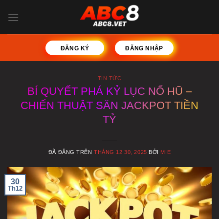
Chuyển
đến
nội
dung
ĐĂNG KÝ
ĐĂNG NHẬP
TIN TỨC
BÍ QUYẾT PHÁ KỶ LỤC NỔ HŨ –
CHIẾN THUẬT SĂN JACKPOT TIỀN
TỶ
ĐÃ ĐĂNG TRÊN
THÁNG 12 30, 2025
BỞI
MIE
30
Th12