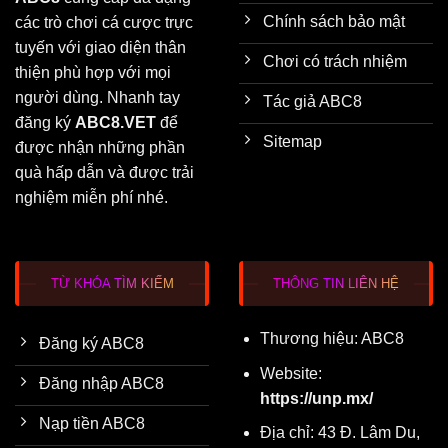
Chính sách bảo mật
các trò chơi cá cược trực
tuyến với giao diện thân
Chơi có trách nhiệm
thiện phù hợp với mọi
người dùng. Nhanh tay
Tác giả ABC8
đăng ký
ABC8.VET
để
Sitemap
được nhận những phần
quà hấp dẫn và được trải
nghiệm miễn phí nhé.
TỪ KHÓA TÌM KIẾM
THÔNG TIN LIÊN HỆ
Thương hiệu: ABC8
Đăng ký ABC8
Website:
Đăng nhập ABC8
https://unp.mx/
Nạp tiền ABC8
Địa chỉ: 43 Đ. Lâm Du,