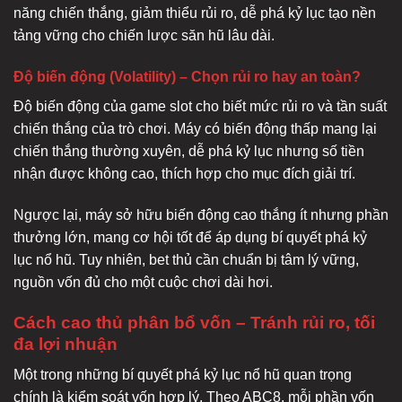
năng chiến thắng, giảm thiểu rủi ro, dễ phá kỷ lục tạo nền
tảng vững cho chiến lược săn hũ lâu dài.
Độ biến động (Volatility) – Chọn rủi ro hay an toàn?
Độ biến động của game slot cho biết mức rủi ro và tần suất
chiến thắng của trò chơi. Máy có biến động thấp mang lại
chiến thắng thường xuyên, dễ phá kỷ lục nhưng số tiền
nhận được không cao, thích hợp cho mục đích giải trí.
Ngược lại, máy sở hữu biến động cao thắng ít nhưng phần
thưởng lớn, mang cơ hội tốt để áp dụng bí quyết phá kỷ
lục nổ hũ. Tuy nhiên, bet thủ cần chuẩn bị tâm lý vững,
nguồn vốn đủ cho một cuộc chơi dài hơi.
Cách cao thủ phân bổ vốn – Tránh rủi ro, tối
đa lợi nhuận
Một trong những bí quyết phá kỷ lục nổ hũ quan trọng
chính là kiểm soát vốn hợp lý. Theo ABC8, mỗi phần vốn