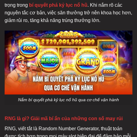
trọng trong
bí quyết phá kỷ lục nổ hũ
. Khi nắm rõ các
nguyên tắc cơ bản, việc săn thưởng trở nên khoa học hơn,
giảm rủi ro, tăng khả năng trúng thưởng lớn.
Nắm bí quyết phá kỷ lục nổ hũ qua cơ chế vận hành
RNG là gì? Giải mã bí ẩn của những con số may rủi
RNG, viết tắt là Random Number Generator, thuật toán
được tích hợp trong mọi máy slot hiện đại để đảm bảo mỗi